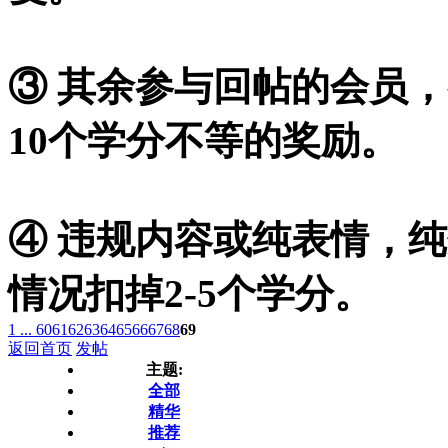
③ 其余参与回帖的会员，
10个学分不等的奖励。
④ 违规内容或纯表情，
情况扣掉2-5个学分。
1 ...
60
61
62
63
64
65
66
67
68
69
返回首页
发帖
主题:
全部
精华
推荐