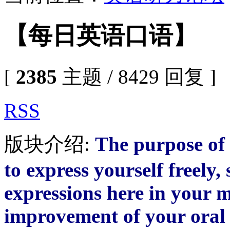
【每日英语口语】
[
2385
主题 / 8429 回复 ]
RSS
版块介绍:
The purpose of 
to express yourself freely, 
expressions here in your m
improvement of your oral