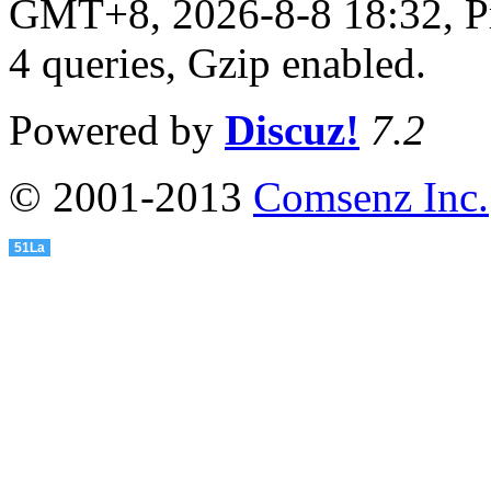
GMT+8, 2026-8-8 18:32,
P
4 queries, Gzip enabled
.
Powered by
Discuz!
7.2
© 2001-2013
Comsenz Inc.
51La