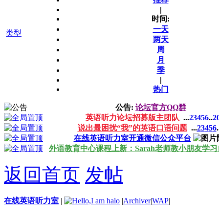
|
时间:
一天
类型
两天
周
月
季
|
热门
公告:
论坛官方QQ群
英语听力论坛招募版主团队
...
2
3
4
5
6
..
2
说出最困扰“我”的英语口语问题
...
2
3
4
5
6
.
在线英语听力室开通微信公众平台
外语教育中心课程上新：Sarah老师教小朋友学
返回首页
发帖
在线英语听力室
|
|
Archiver
|
WAP
|