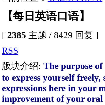
【每日英语口语】
[
2385
主题 / 8429 回复 ]
RSS
版块介绍:
The purpose of 
to express yourself freely, 
expressions here in your m
improvement of your oral