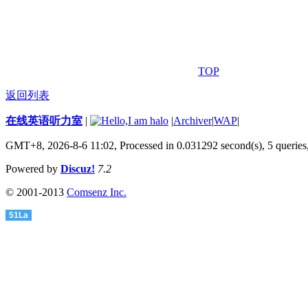
TOP
返回列表
在线英语听力室
|
|
Archiver
|
WAP
|
GMT+8, 2026-8-6 11:02,
Processed in 0.031292 second(s), 5 queries
Powered by
Discuz!
7.2
© 2001-2013
Comsenz Inc.
51La