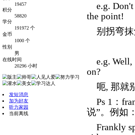
e.g. Don't
19457
积分
the point!
58820
学分
191972 个
别拐弯抹
金币
1000 个
性别
男
e.g. Well,
在线时间
20296 小时
on?
呃, 那
发短消息
Ps 1：f
加为好友
听力家园
说”。例如
当前离线
Frankly sp