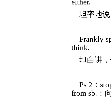
either.
坦率地说
Frankly s
think.
坦白讲，
Ps 2：sto
from sb