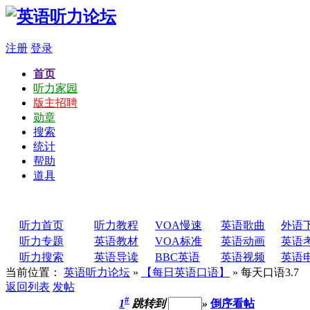
注册
登录
首页
听力家园
版主招聘
勋章
搜索
统计
帮助
道具
听力首页
听力教程
VOA慢速
英语歌曲
外语
听力专题
英语教材
VOA标准
英语动画
英语
听力搜索
英语导读
BBC英语
英语视频
英语
当前位置：
英语听力论坛
»
【每日英语口语】
» 每天口语3.7
返回列表
发帖
#
1
跳转到
»
倒序看帖