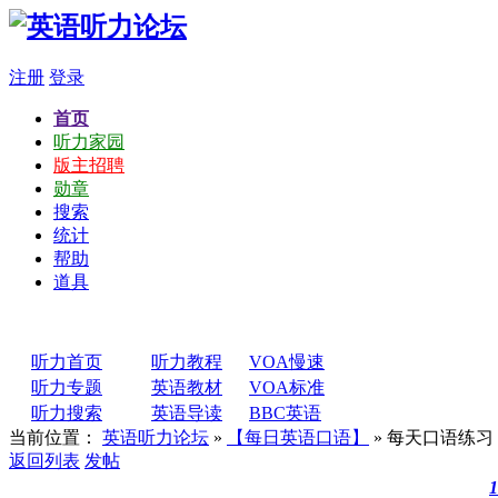
注册
登录
首页
听力家园
版主招聘
勋章
搜索
统计
帮助
道具
听力首页
听力教程
VOA慢速
听力专题
英语教材
VOA标准
听力搜索
英语导读
BBC英语
当前位置：
英语听力论坛
»
【每日英语口语】
» 每天口语练习 3
返回列表
发帖
1