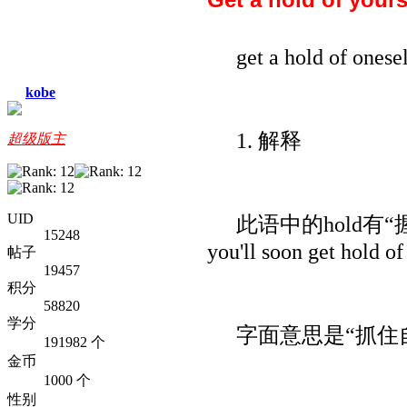
get a hold of onese
kobe
1. 解释
超级版主
UID
此语中的hold有“握
15248
you'll soon ge
帖子
19457
积分
58820
学分
字面意思是“抓住
191982 个
金币
1000 个
性别