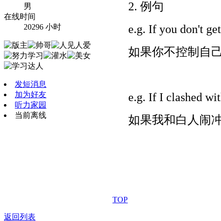
2. 例句
男
在线时间
20296 小时
e.g. If you don't ge
如果你不控制自
发短消息
加为好友
e.g. If I clashed wi
听力家园
当前离线
如果我和白人闹
TOP
返回列表