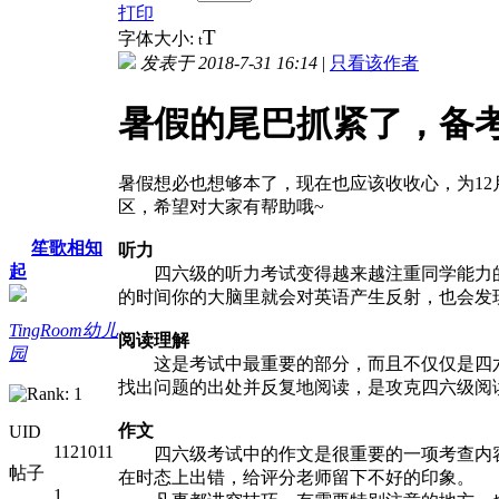
打印
T
字体大小:
t
发表于 2018-7-31 16:14
|
只看该作者
暑假的尾巴抓紧了，备
暑假想必也想够本了，现在也应该收收心，为1
区，希望对大家有帮助哦~
笙歌相知
听力
起
四六级的听力考试变得越来越注重同学能力的
的时间你的大脑里就会对英语产生反射，也会发
TingRoom幼儿
阅读理解
园
这是考试中最重要的部分，而且不仅仅是四六
找出问题的出处并反复地阅读，是攻克四六级阅
作文
UID
1121011
四六级考试中的作文是很重要的一项考查内容
帖子
在时态上出错，给评分老师留下不好的印象。
1