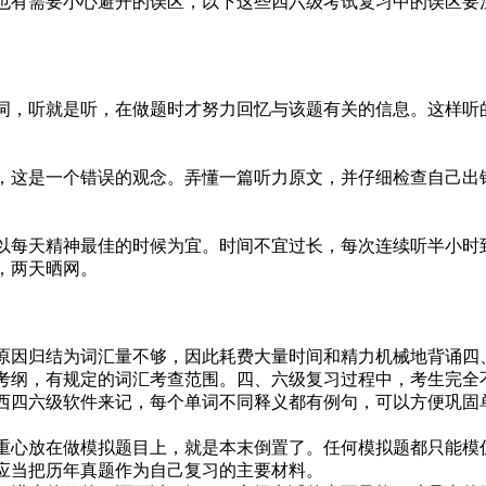
有需要小心避开的误区，以下这些四六级考试复习中的误区要
，听就是听，在做题时才努力回忆与该题有关的信息。这样听的
这是一个错误的观念。弄懂一篇听力原文，并仔细检查自己出错
每天精神最佳的时候为宜。时间不宜过长，每次连续听半小时到
，两天晒网。
因归结为词汇量不够，因此耗费大量时间和精力机械地背诵四、
考纲，有规定的词汇考查范围。四、六级复习过程中，考生完全
西四六级软件来记，每个单词不同释义都有例句，可以方便巩固
心放在做模拟题目上，就是本末倒置了。任何模拟题都只能模仿
应当把历年真题作为自己复习的主要材料。