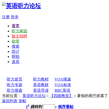
注册
登录
首页
听力家园
版主招聘
勋章
搜索
统计
帮助
道具
听力首页
听力教程
VOA慢速
听力专题
英语教材
VOA标准
听力搜索
英语导读
BBC英语
当前位置：
英语听力论坛
»
【四级教室】
» 暑假的尾巴抓紧
返回列表
发帖
#
1
跳转到
»
倒序看帖