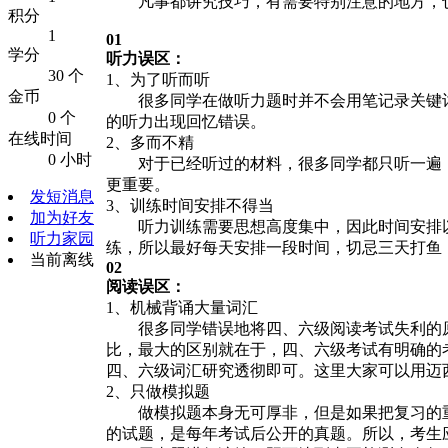
凡事都讲究技巧，有需要特别注意的地方，也
积分
1
01
学分
听力误区：
30 个
1、为了听而听
金币
很多同学在做听力题时并不会用笔记录关键词
0 个
的听力出现回忆错误。
在线时间
2、多而不精
0 小时
对于已经听过的材料，很多同学都只听一遍，
更重要。
发短消息
3、训练时间安排不得当
加为好友
听力训练需要思想高度集中，因此时间安排以
听力家园
练，所以最好每天安排一段时间，切忌三天打鱼
当前离线
02
阅读误区：
1、机械背诵大量词汇
很多同学错误地将四、六级阅读考试失利的原
比，最大的区别就在于，四、六级考试有明确的
四、六级词汇研究透彻即可。这里大家可以用迈
2、只做模拟题
做模拟题本身无可厚非，但是如果把复习的重
的试题，是每年考试后公开的真题。所以，考生