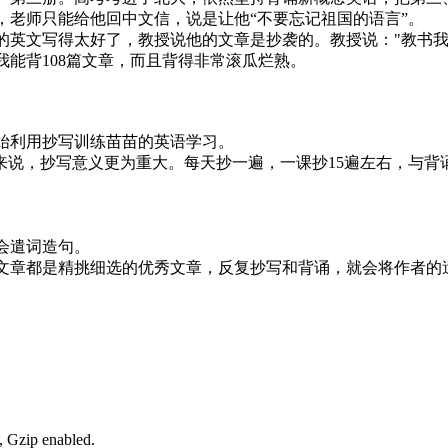
，老师只能给他回中文信，说是让他“不要忘记祖国的语言”。
的英文写得太好了，教授说他的文章是抄袭的。教授说："教书我
能背108篇文章，而且背得非常滚瓜烂熟。
始利用抄写训练苗苗的英语学习。
来说，抄写意义更为重大。每天抄一遍，一课抄15遍左右，与背
会遣词造句。
文章都是精挑细选的优秀文章，反复抄写和背诵，就会将作者的
, Gzip enabled
.