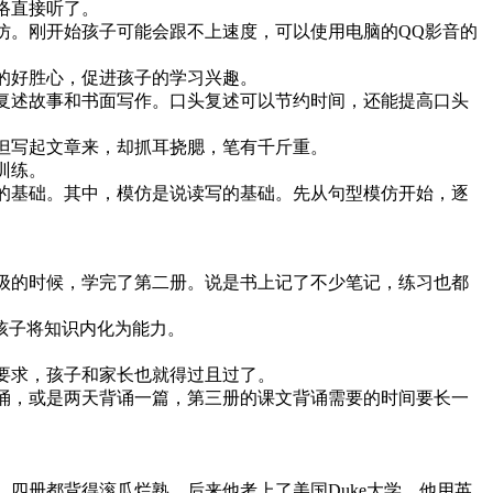
络直接听了。
仿。刚开始孩子可能会跟不上速度，可以使用电脑的QQ影音的
的好胜心，促进孩子的学习兴趣。
复述故事和书面写作。口头复述可以节约时间，还能提高口头
但写起文章来，却抓耳挠腮，笔有千斤重。
训练。
的基础。其中，模仿是说读写的基础。先从句型模仿开始，逐
级的时候，学完了第二册。说是书上记了不少笔记，练习也都
孩子将知识内化为能力。
要求，孩子和家长也就得过且过了。
诵，或是两天背诵一篇，第三册的课文背诵需要的时间要长一
四册都背得滚瓜烂熟。后来他考上了美国Duke大学，他用英