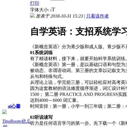
打印
T
字体大小:
t
发表于 2018-10-31 15:23
|
只看该作者
自学英语：支招系统学
《新概念英语》分为青少版和成人版。青少版不
01
系统训练
有了精读材料，接下来，就要开始科学系统训练
《新概念英语》第一册，是以基础口语和句型为
被动态、非谓语动词。第三册的文章以记叙文为
从句和特殊句式。
从理论上说，学完前三册，可以轻松应对高考英
因为这套教材的语法难度循序渐进，词汇设计科学重复，
1500； 第二册·PRACTICE AND PROGRES
达到4000～6000 词汇量。
ai心馨
时间安排：第一册，小学一到三年级；第二册：
02
听说读写
TingRoom幼儿
听力是任何语言学习的第一步。先下载一个《新