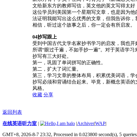
文给新东方的教师写信，英文他的英文写得太好
这位学员到美国第一个星期写文章，也是因为他
法证明我能写出这么优秀的文章，但我告诉你，我
相信，听过这个故事之后，你一定会有所启发。
04
抄写跟上
受到中国古代文学名家抄书学习的启发，我也开
所谓“眼过千遍，不如手抄一遍”。对于英语学习
抄写有三大好处。
第一，巩固了单词拼写的正确性。
第二，扩大了词汇量。
第三，学习文章的整体布局，积累优美词语，学
抄写必须和背诵结合起来。毕竟，新概念英语的
风格。
收藏
分享
返回列表
在线英语听力室
|
|
Archiver
|
WAP
|
GMT+8, 2026-8-7 23:32,
Processed in 0.023800 second(s), 5 queries