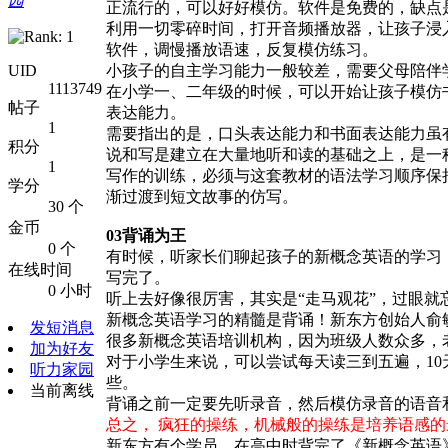
园
正流行的，可以好好模仿。软件是免费的，缺点
利用一切零碎时间，打开音频播放器，让孩子浸
软件，调慢播放语速，反复模仿练习。
UID
小孩子的自主学习能力一般较差，需要父母陪伴
1113749
在小学一、二年级的时候，可以开始让孩子模仿
帖子
表达能力。
1
需要指出的是，口头表达能力和书面表达能力虽
积分
说和写是建立在大量地听和读的基础之上，是一
1
写作的训练，必须与这套教材的语法学习顺序保
学分
渐过渡到短文故事的仿写。
30 个
金币
03
背诵为王
0 个
有时候，听家长们聊起孩子的新概念英语的学习
在线时间
写完了。
0 小时
听上去好像很厉害，其实是“走马观花”，过眼
新概念英语学习的精髓是背诵！新东方创始人俞敏
发短消息
很多新概念英语培训机构，因为班级人数众多，
加为好友
对于小学生来说，可以尝试每天读三到五遍，1
听力家园
些。
当前离线
背诵之前一定要先听录音，然后模仿录音的语音
总之， 疯狂的操练，机械般的操练是培养语感
新东方有个学员，在高中时背完了《新概念英语