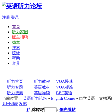
注册
登录
首页
听力家园
版主招聘
勋章
搜索
统计
帮助
道具
听力首页
听力教程
VOA慢速
听力专题
英语教材
VOA标准
听力搜索
英语导读
BBC英语
当前位置：
英语听力论坛
»
English Corner
» 自学英语：支招
返回列表
发帖
#
1
跳转到
»
倒序看帖