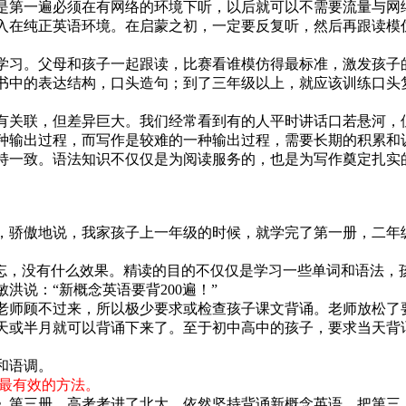
是第一遍必须在有网络的环境下听，以后就可以不需要流量与网
入在纯正英语环境。在启蒙之初，一定要反复听，然后再跟读模
学习。父母和孩子一起跟读，比赛看谁模仿得最标准，激发孩子
书中的表达结构，口头造句；到了三年级以上，就应该训练口头
有关联，但差异巨大。我们经常看到有的人平时讲话口若悬河，
种输出过程，而写作是较难的一种输出过程，需要长期的积累和
持一致。语法知识不仅仅是为阅读服务的，也是为写作奠定扎实
，骄傲地说，我家孩子上一年级的时候，就学完了第一册，二年
就忘，没有什么效果。精读的目的不仅仅是学习一些单词和语法，
洪说：“新概念英语要背200遍！”
老师顾不过来，所以极少要求或检查孩子课文背诵。老师放松了
0天或半月就可以背诵下来了。至于初中高中的孩子，要求当天背
和语调。
的最有效的方法。
》第三册。高考考进了北大，依然坚持背诵新概念英语，把第三、