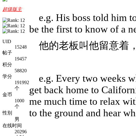
超级版主
e.g. His boss told him t
be the first to know of a n
UID
他的老板叫他留意着
15248
帖子
19457
积分
58820
e.g. Every two weeks whi
学分
191992
get back home to Californi
个
金币
me much time to relax wit
1000
个
to the ground and hear wha
性别
男
在线时间
20296