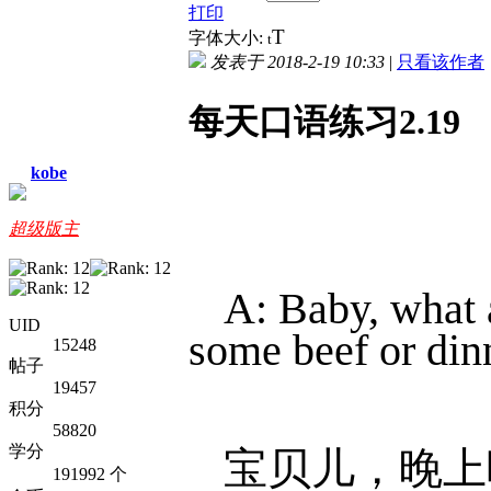
打印
T
字体大小:
t
发表于 2018-2-19 10:33
|
只看该作者
每天口语练习2.19
kobe
超级版主
A: Baby, what 
UID
some beef or din
15248
帖子
19457
积分
58820
学分
宝贝儿，晚上
191992 个