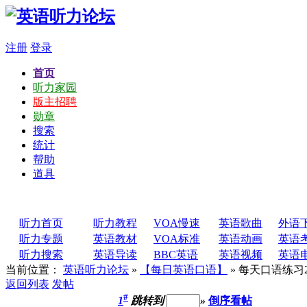
注册
登录
首页
听力家园
版主招聘
勋章
搜索
统计
帮助
道具
听力首页
听力教程
VOA慢速
英语歌曲
外语
听力专题
英语教材
VOA标准
英语动画
英语
听力搜索
英语导读
BBC英语
英语视频
英语
当前位置：
英语听力论坛
»
【每日英语口语】
» 每天口语练习2
返回列表
发帖
#
1
跳转到
»
倒序看帖