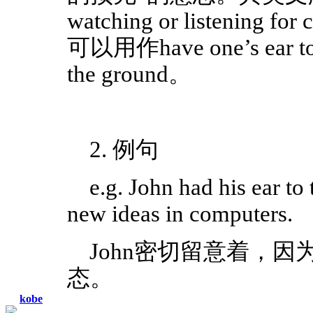
watching or listening for
可以用作have one’s ear to
the ground。
2. 例句
e.g. John had his ear to
new ideas in computers.
John密切留意着，
态。
kobe