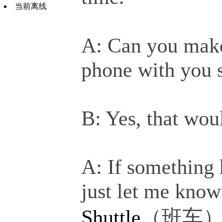
当前离线
A: Can you make 
phone with you s
B: Yes, that wou
A: If something 
just let me know
Shuttle
（班车）