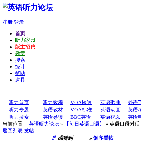
注册
登录
首页
听力家园
版主招聘
勋章
搜索
统计
帮助
道具
听力首页
听力教程
VOA慢速
英语歌曲
外语
听力专题
英语教材
VOA标准
英语动画
英语
听力搜索
英语导读
BBC英语
英语视频
英语
当前位置：
英语听力论坛
»
【每日英语口语】
» 英语口语对
返回列表
发帖
#
1
跳转到
»
倒序看帖