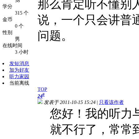
那么肯定听不懂别
58
学分
315 个
说，一个只会讲普
金币
0 个
问题。
性别
男
在线时间
3 小时
发短消息
加为好友
听力家园
当前离线
TOP
#
24
发表于 2011-10-15 15:24
|
只看该作者
您好！我的听力
就不行了，常常