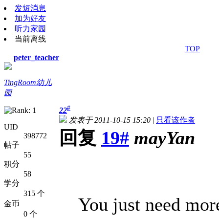
发短消息
加为好友
听力家园
当前离线
TOP
peter_teacher
TingRoom幼儿
园
#
22
发表于 2011-10-15 15:20
|
只看该作者
UID
回复
19#
mayYan
398772
帖子
55
积分
58
学分
315 个
You just need more p
金币
0 个