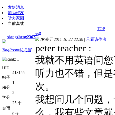
发短消息
加为好友
听力家园
当前离线
TOP
#
29
xiangzheng2367
发表于 2011-10-22 22:39
|
只看该作者
peter teacher :
TingRoom幼儿园
我就不用英语问您
UID
听力也不错，但是
413155
帖子
1
次。
积分
2
我想问几个问题，
学分
25 个
金币
么，我有些文章就
0 个