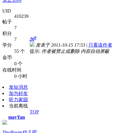
禁止访问
UID
410239
帖子
7
积分
#
26
7
学分
发表于 2011-10-15 17:53
|
只看该作者
55 个
提示:
作者被禁止或删除 内容自动屏蔽
金币
0 个
在线时间
0 小时
发短消息
加为好友
听力家园
当前离线
TOP
mayYan
TingRoom幼儿园