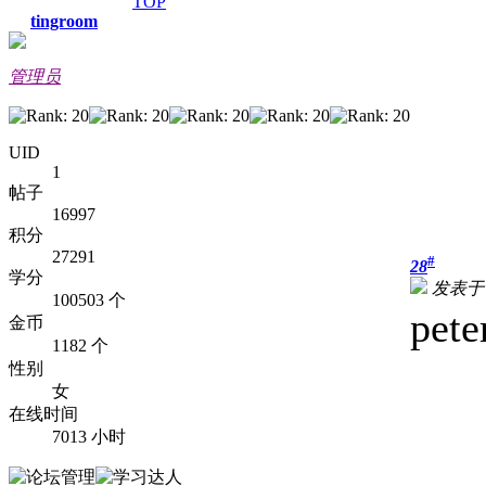
TOP
tingroom
管理员
UID
1
帖子
16997
积分
27291
#
28
学分
发表于 2
100503 个
pe
金币
1182 个
性别
女
在线时间
7013 小时