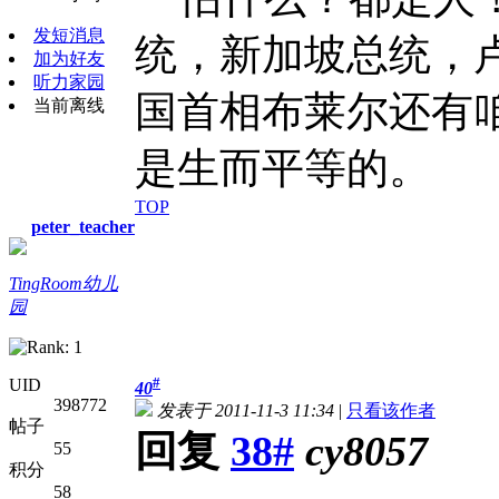
发短消息
统，新加坡总统，卢
加为好友
听力家园
国首相布莱尔还有
当前离线
是生而平等的。
TOP
peter_teacher
TingRoom幼儿
园
#
UID
40
398772
发表于 2011-11-3 11:34
|
只看该作者
帖子
回复
38#
cy8057
55
积分
58