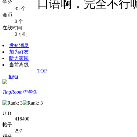
口语啊，完全不行
学分
35 个
金币
0 个
在线时间
0 小时
发短消息
加为好友
听力家园
当前离线
TOP
fuyu
TingRoom中学生
UID
416400
帖子
297
积分