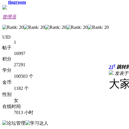
tingroom
管理员
UID
1
帖子
16997
积分
27291
#
21
跳转
学分
发表于 2
100503 个
大
金币
1182 个
性别
女
在线时间
7013 小时