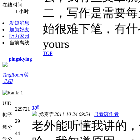
在线时间
二，写作是需要每
1 小时
发短消息
始很难下笔，有什
加为好友
听力家园
yours
当前离线
TOP
pingskying
TingRoom幼
儿园
UID
#
30
229721
发表于 2011-10-24 09:54
|
只看该作者
帖子
29
老外能听懂我讲的，
积分
44
学分