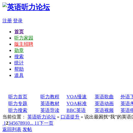
注册
登录
首页
听力家园
版主招聘
勋章
搜索
统计
帮助
道具
听力首页
听力教程
VOA慢速
英语歌曲
外语
听力专题
英语教材
VOA标准
英语动画
英语
听力搜索
英语导读
BBC英语
英语视频
英语
当前位置：
英语听力论坛
»
口语提升
» 说出最困扰“我”的英
1
2
3
4
5
6
7
8
9
10
... 11
下一页
返回列表
发帖