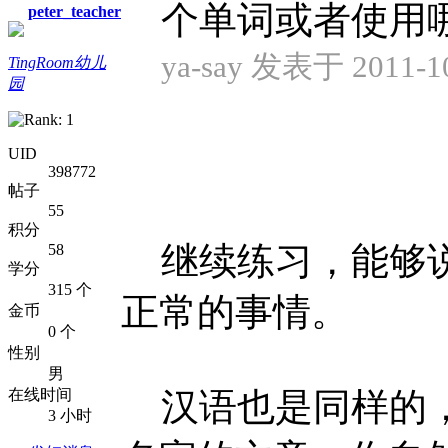
个单词或者使用哪一
peter_teacher
ya-say 发表于 2011-10
TingRoom幼儿
园
UID
398772
帖子
55
积分
继续练习，能够说
58
学分
315 个
正常的事情。
金币
0 个
性别
男
在线时间
汉语也是同样的，
3 小时