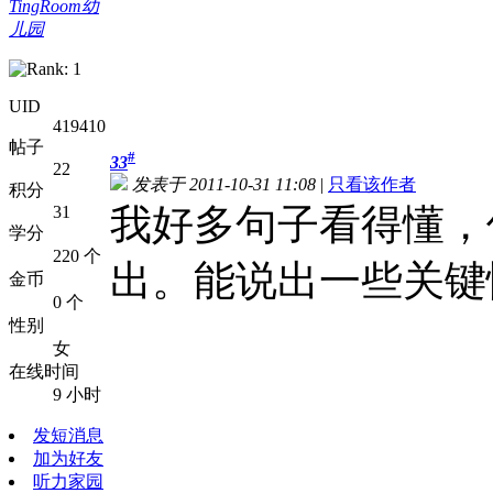
TingRoom幼
儿园
UID
419410
帖子
#
33
22
发表于 2011-10-31 11:08
|
只看该作者
积分
我好多句子看得懂，
31
学分
220 个
出。能说出一些关键
金币
0 个
性别
女
在线时间
9 小时
发短消息
加为好友
听力家园