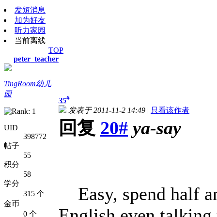
发短消息
加为好友
听力家园
当前离线
TOP
peter_teacher
TingRoom幼儿
园
#
35
发表于 2011-11-2 14:49
|
只看该作者
回复
20#
ya-say
UID
398772
帖子
55
积分
58
学分
Easy, spend half an
315 个
金币
English,even talking 
0 个