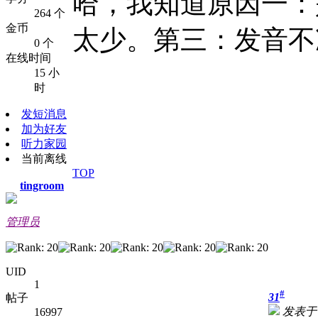
哈，我知道原因一：
264 个
金币
太少。第三：发音不
0 个
在线时间
15 小
时
发短消息
加为好友
听力家园
当前离线
TOP
tingroom
管理员
UID
1
#
31
帖子
发表于 2
16997