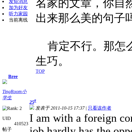
名家的文章，你自
发短消息
加为好友
听力家园
出来那么美的句子
当前离线
肯定不行。那怎么
生巧。
TOP
Bree
TingRoom小
学生
#
25
发表于 2011-10-15 17:37
|
只看该作者
I am with a foreign c
UID
410523
job hardly has the op
帖子