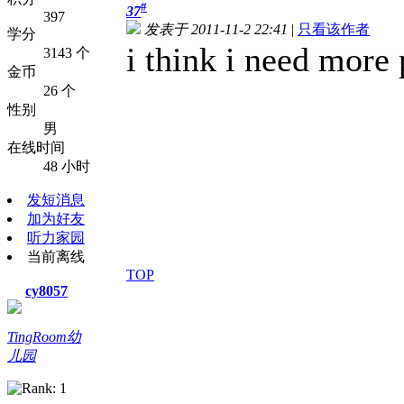
#
37
397
发表于 2011-11-2 22:41
|
只看该作者
学分
i think i need more p
3143 个
金币
26 个
性别
男
在线时间
48 小时
发短消息
加为好友
听力家园
当前离线
TOP
cy8057
TingRoom幼
儿园