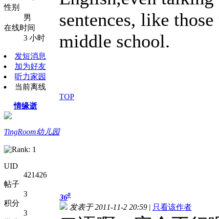
性别
sentences, like those
男
在线时间
middle school.
3 小时
发短消息
加为好友
听力家园
当前离线
TOP
情缘逝
TingRoom幼儿园
UID
421426
帖子
3
#
36
积分
发表于 2011-11-2 20:59
|
只看该作者
3