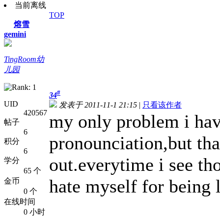
当前离线
TOP
熔雪
gemini
TingRoom幼
儿园
#
34
UID
发表于 2011-11-1 21:15
|
只看该作者
420567
my only problem i have
帖子
6
pronounciation,but tha
积分
6
out.everytime i see tho
学分
65 个
hate myself for being l
金币
0 个
在线时间
0 小时