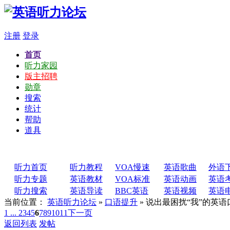
注册
登录
首页
听力家园
版主招聘
勋章
搜索
统计
帮助
道具
听力首页
听力教程
VOA慢速
英语歌曲
外语
听力专题
英语教材
VOA标准
英语动画
英语
听力搜索
英语导读
BBC英语
英语视频
英语
当前位置：
英语听力论坛
»
口语提升
» 说出最困扰“我”的英
1 ...
2
3
4
5
6
7
8
9
10
11
下一页
返回列表
发帖