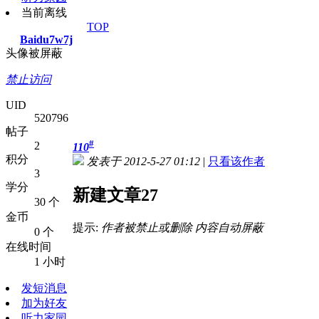
当前离线
TOP
Baidu7w7j
头像被屏蔽
禁止访问
UID
520796
帖子
#
2
110
积分
发表于 2012-5-27 01:12
|
只看该作者
3
学分
新建文章27
30 个
金币
提示:
作者被禁止或删除 内容自动屏蔽
0 个
在线时间
1 小时
发短消息
加为好友
听力家园