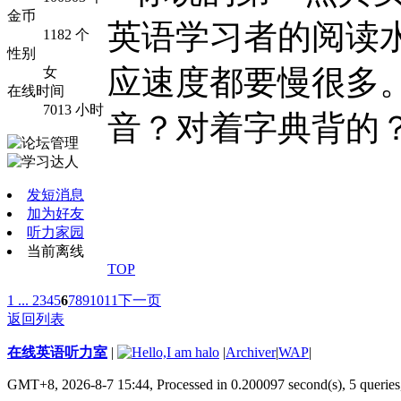
金币
英语学习者的阅读
1182 个
性别
应速度都要慢很多
女
在线时间
7013 小时
音？对着字典背的
发短消息
加为好友
听力家园
当前离线
TOP
1 ...
2
3
4
5
6
7
8
9
10
11
下一页
返回列表
在线英语听力室
|
|
Archiver
|
WAP
|
GMT+8, 2026-8-7 15:44,
Processed in 0.200097 second(s), 5 queries