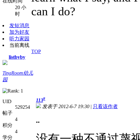
在线时间
20 小
can I do?
时
发短消息
加为好友
听力家园
当前离线
TOP
listbyby
TingRoom幼儿
园
#
113
UID
发表于 2012-6-7 19:30
|
只看该作者
529254
帖子
..
4
积分
4
没有一种不通过蔑
学分