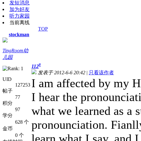
发短消息
加为好友
听力家园
当前离线
TOP
stockman
TingRoom幼
儿园
#
112
发表于 2012-6-6 20:42
|
只看该作者
UID
I am affected by my H
127253
帖子
I hear the pronounciat
77
积分
what we learned as a s
97
学分
pronounciation. Fianlly
628 个
金币
learn what I say, and 
0 个