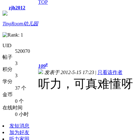
TOP
zjh2012
TingRoom幼儿园
UID
520070
帖子
3
#
109
积分
发表于 2012-5-15 17:23
|
只看该作者
3
听力，可真难懂呀
学分
37 个
金币
0 个
在线时间
0 小时
发短消息
加为好友
听力家园