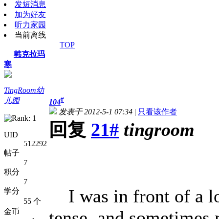
发短消息
加为好友
听力家园
当前离线
TOP
韩克拉玛
寒
TingRoom幼
#
儿园
104
发表于 2012-5-1 07:34
|
只看该作者
回复
21#
tingroom
UID
512292
帖子
7
积分
7
I was in front of a lo
学分
55 个
金币
tense, and sometimes 