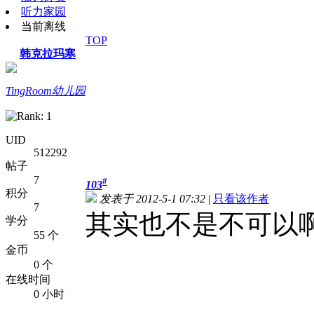
听力家园
当前离线
TOP
韩克拉玛寒
TingRoom幼儿园
UID
512292
帖子
7
#
103
积分
发表于 2012-5-1 07:32
|
只看该作者
7
其实也不是不可以
学分
55 个
金币
0 个
在线时间
0 小时