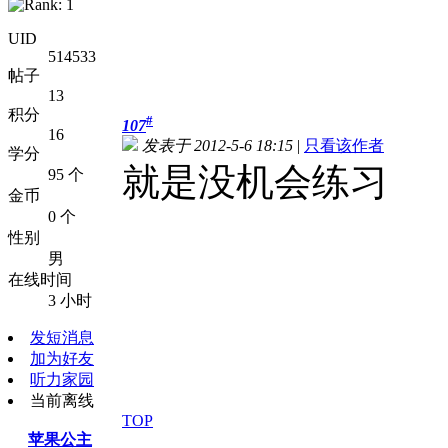
UID
514533
帖子
13
积分
#
107
16
发表于 2012-5-6 18:15
|
只看该作者
学分
就是没机会练习
95 个
金币
0 个
性别
男
在线时间
3 小时
发短消息
加为好友
听力家园
当前离线
TOP
苹果公主