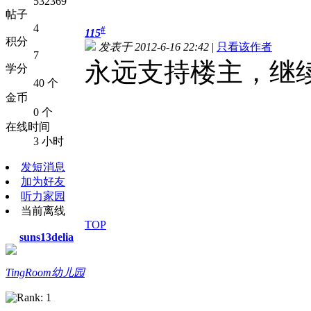
532369
帖子
4
#
115
积分
发表于 2012-6-16 22:42
|
只看该作者
7
永远支持楼主，继
学分
40 个
金币
0 个
在线时间
3 小时
发短消息
加为好友
听力家园
当前离线
TOP
suns13delia
TingRoom幼儿园