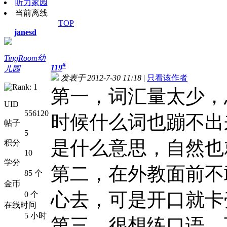
听力家园
当前离线
TOP
janesd
TingRoom幼
#
119
儿园
发表于 2012-7-30 11:18
|
只看该作者
第一，词汇量太少，
UID
556120
时候什么词也蹦不出
帖子
5
是什么意思，自然也
积分
10
学分
第二，在外教面前不
85 个
金币
心去，可是开口就卡
0 个
在线时间
5 小时
第三，很想练口语，