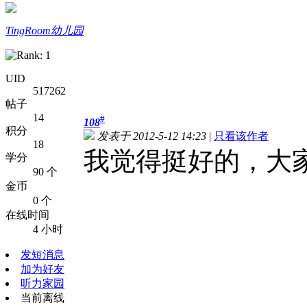
TingRoom幼儿园
UID
517262
帖子
14
#
108
积分
发表于 2012-5-12 14:23
|
只看该作者
18
我觉得挺好的，大
学分
90 个
金币
0 个
在线时间
4 小时
发短消息
加为好友
听力家园
当前离线