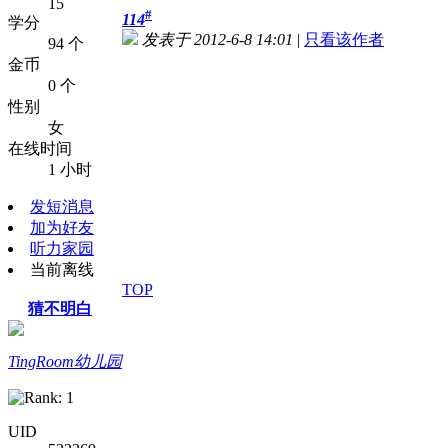
15
#
114
学分
发表于 2012-6-8 14:01
|
只看该作者
94 个
金币
0 个
性别
女
在线时间
1 小时
发短消息
加为好友
听力家园
当前离线
TOP
猜不明白
TingRoom幼儿园
UID