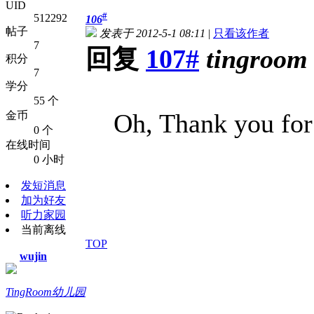
UID
#
512292
106
帖子
发表于 2012-5-1 08:11
|
只看该作者
7
回复
107#
tingroom
积分
7
学分
55 个
Oh, Thank you for
金币
0 个
在线时间
0 小时
发短消息
加为好友
听力家园
当前离线
TOP
wujin
TingRoom幼儿园