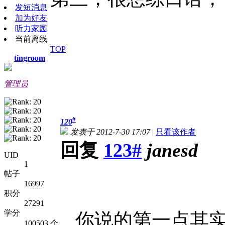
发短消息
加为好友
听力家园
当前离线
TOP
tingroom
管理员
#
120
发表于 2012-7-30 17:07
|
只看该作者
回复
123#
janesd
UID
1
帖子
16997
积分
27291
学分
你说的第一点其实
100503 个