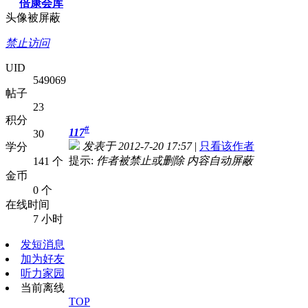
倍康会库
头像被屏蔽
禁止访问
UID
549069
帖子
23
积分
#
117
30
发表于 2012-7-20 17:57
|
只看该作者
学分
提示:
作者被禁止或删除 内容自动屏蔽
141 个
金币
0 个
在线时间
7 小时
发短消息
加为好友
听力家园
当前离线
TOP