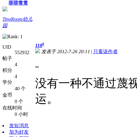
菲菲常常
TingRoom幼儿
园
#
118
UID
发表于 2012-7-26 20:11
|
只看该作者
552932
帖子
..
4
积分
4
没有一种不通过蔑
学分
40 个
金币
运。
0 个
在线时间
0 小时
发短消息
加为好友