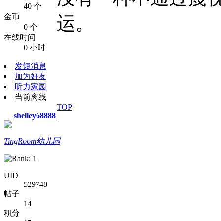
40 个
金币
运。
0 个
在线时间
0 小时
发短消息
加为好友
听力家园
当前离线
TOP
shelley68888
TingRoom幼儿园
UID
529748
帖子
14
积分