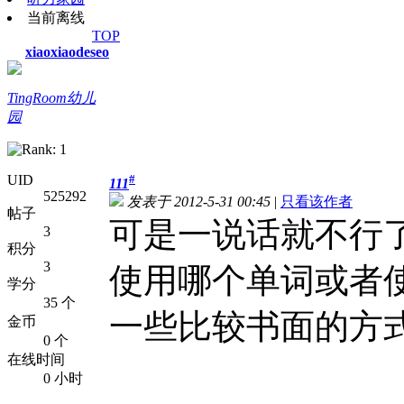
当前离线
TOP
xiaoxiaodeseo
TingRoom幼儿
园
UID
#
111
525292
发表于 2012-5-31 00:45
|
只看该作者
帖子
可是一说话就不行
3
积分
3
使用哪个单词或者
学分
35 个
一些比较书面的方
金币
0 个
在线时间
0 小时