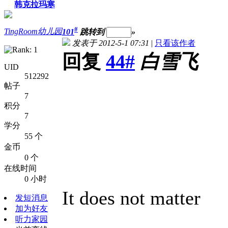
韩克拉玛寒
#
TingRoom幼儿园
101
跳转到
»
发表于 2012-5-1 07:31
|
只看该作者
回复
44#
白雪飞
UID
512292
帖子
7
积分
7
学分
55 个
金币
0 个
在线时间
0 小时
It does not matter
发短消息
加为好友
听力家园