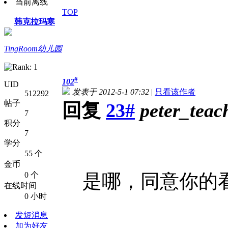
当前离线
TOP
韩克拉玛寒
TingRoom幼儿园
#
102
UID
发表于 2012-5-1 07:32
|
只看该作者
512292
帖子
回复
23#
peter_teac
7
积分
7
学分
55 个
金币
0 个
是哪，同意你的
在线时间
0 小时
发短消息
加为好友