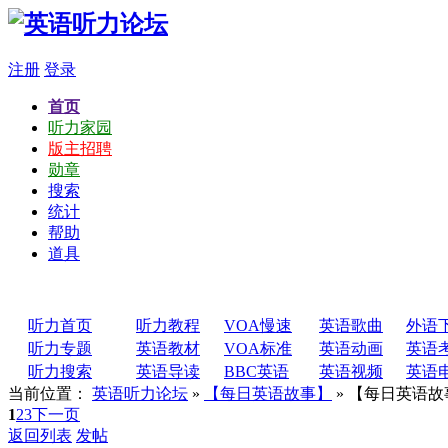
注册
登录
首页
听力家园
版主招聘
勋章
搜索
统计
帮助
道具
听力首页
听力教程
VOA慢速
英语歌曲
外语
听力专题
英语教材
VOA标准
英语动画
英语
听力搜索
英语导读
BBC英语
英语视频
英语
当前位置：
英语听力论坛
»
【每日英语故事】
» 【每日英语故
1
2
3
下一页
返回列表
发帖