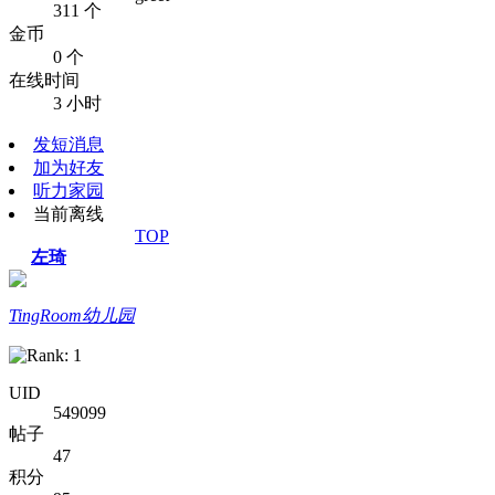
311 个
金币
0 个
在线时间
3 小时
发短消息
加为好友
听力家园
当前离线
TOP
左琦
TingRoom幼儿园
UID
549099
帖子
47
积分