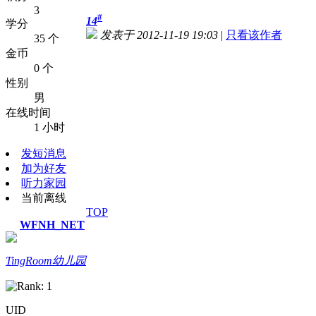
3
#
14
学分
发表于 2012-11-19 19:03
|
只看该作者
35 个
金币
0 个
性别
男
在线时间
1 小时
发短消息
加为好友
听力家园
当前离线
TOP
WFNH_NET
TingRoom幼儿园
UID