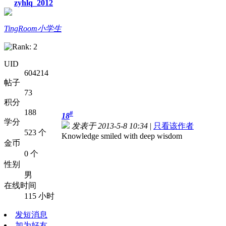
zyhlq_2012
TingRoom小学生
UID
604214
帖子
73
积分
188
#
18
学分
发表于 2013-5-8 10:34
|
只看该作者
523 个
Knowledge smiled with deep wisdom
金币
0 个
性别
男
在线时间
115 小时
发短消息
加为好友