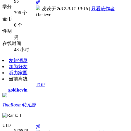
95
#
6
学分
发表于 2012-9-11 19:16
|
只看该作者
396 个
i believe
金币
0 个
性别
男
在线时间
48 小时
发短消息
加为好友
听力家园
当前离线
TOP
goldkevin
TingRoom幼儿园
UID
#
7
576879