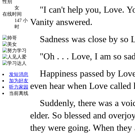
性别
"I can't help you, Love. 
女
在线时间
Vanity answered.
147 小
时
Sadness was close by so L
"Oh . . . Love, I am so sa
Happiness passed by Love,
发短消息
加为好友
even hear when Love called 
听力家园
当前离线
Suddenly, there was a voic
elder. So blessed and overjo
they were going. When they a