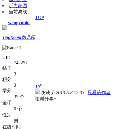
听力家园
当前离线
TOP
wengyubin
TingRoom幼儿园
UID
742257
帖子
3
积分
3
#
19
学分
发表于 2013-5-8 12:33
|
只看该作者
35 个
谢谢分享+
金币
0 个
性别
男
在线时间