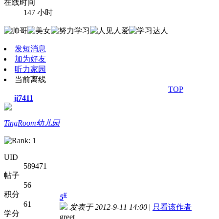
在线时间
147 小时
发短消息
加为好友
听力家园
当前离线
TOP
ji7411
TingRoom幼儿园
UID
589471
帖子
56
积分
#
5
61
发表于 2012-9-11 14:00
|
只看该作者
学分
greet