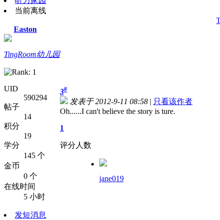
听力家园
当前离线
Easton
TingRoom幼儿园
UID
#
3
590294
发表于 2012-9-11 08:58
|
只看该作者
帖子
Oh......I can't believe the story is ture.
14
积分
1
19
学分
评分人数
145 个
金币
0 个
jane019
在线时间
5 小时
发短消息