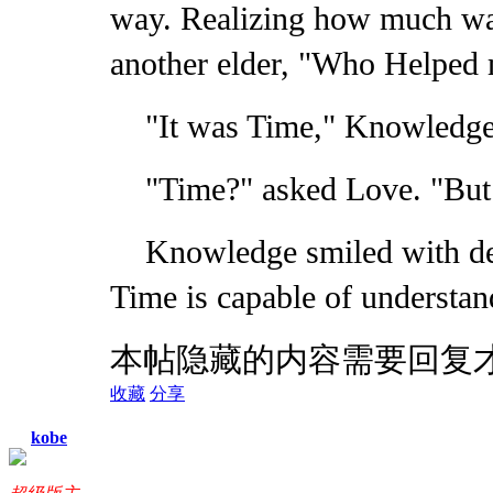
way. Realizing how much wa
another elder, "Who Helped
"It was Time," Knowledg
"Time?" asked Love. "But
Knowledge smiled with d
Time is capable of understan
本帖隐藏的内容需要回复
收藏
分享
kobe