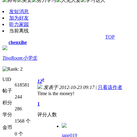
发短消息
加为好友
听力家园
当前离线
TOP
chenxihe
TingRoom小学生
UID
#
12
618581
发表于 2012-10-23 09:17
|
只看该作者
帖子
Time is the money!
244
积分
1
286
学分
评分人数
1568 个
金币
0 个
jane019