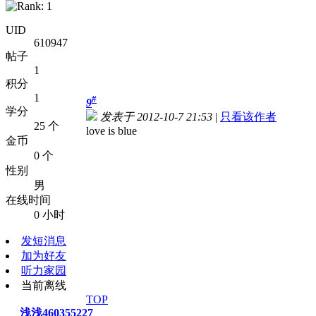
UID
610947
帖子
1
积分
1
#
9
学分
发表于 2012-10-7 21:53
|
只看该作者
25 个
love is blue
金币
0 个
性别
男
在线时间
0 小时
发短消息
加为好友
听力家园
当前离线
TOP
浅浅460355227