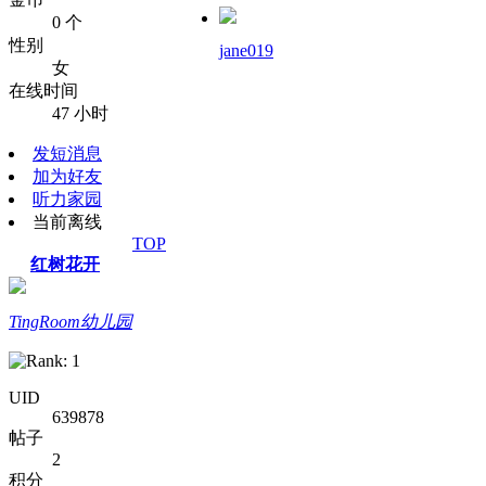
0 个
性别
jane019
女
在线时间
47 小时
发短消息
加为好友
听力家园
当前离线
TOP
红树花开
TingRoom幼儿园
UID
639878
帖子
2
积分