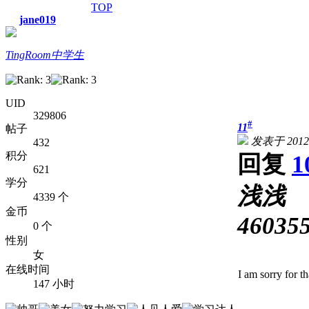
TOP
jane019
TingRoom中学生
UID
329806
#
11
帖子
发表于 2012-1
432
积分
回复
1
621
学分
浅浅
4339 个
金币
46035
0 个
性别
女
在线时间
I am sorry for th
147 小时