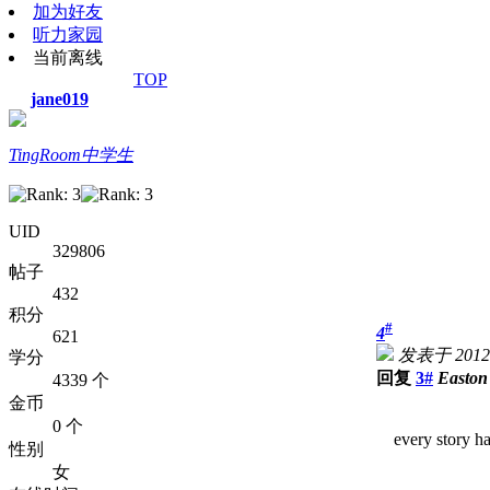
加为好友
听力家园
当前离线
TOP
jane019
TingRoom中学生
UID
329806
帖子
432
积分
#
4
621
发表于 2012-9
学分
回复
3#
Easton
4339 个
金币
0 个
every story has
性别
女