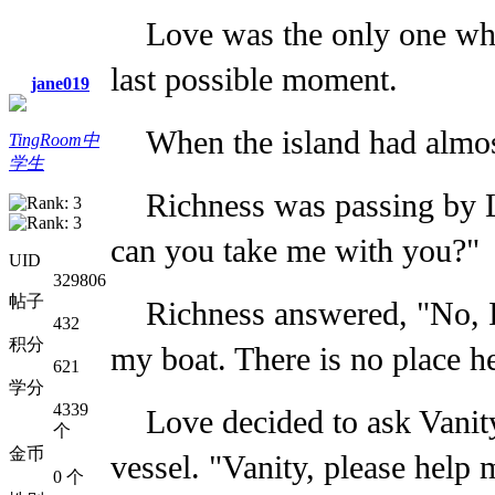
Love was the only one who
last possible moment.
jane019
When the island had almos
TingRoom中
学生
Richness was passing by L
can you take me with you?"
UID
329806
帖子
Richness answered, "No, I c
432
积分
my boat. There is no place he
621
学分
4339
Love decided to ask Vanit
个
金币
vessel. "Vanity, please help 
0 个