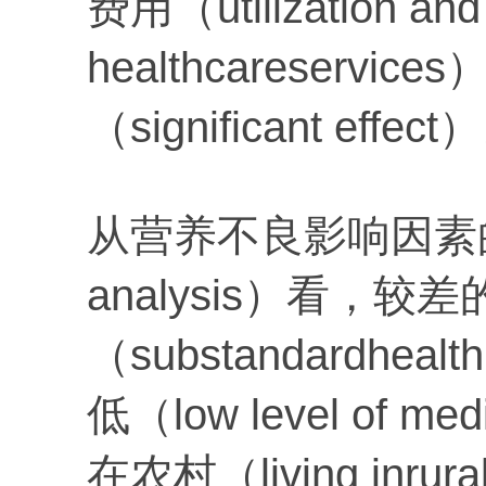
费用（utilization and 
healthcareserv
（significant effect
从营养不良影响因素的统计
analysis）看，较
（substandardhea
低（low level of m
在农村（living inr