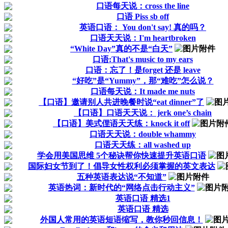
口语每天说：cross the line
口语 Piss sb off
英语口语： You don't say! 真的吗？
口语天天说：I'm heartbroken
“White Day”真的不是“白天”
口语:That's music to my ears
口语：忘了！是forget 还是 leave
“好吃”是“Yummy”，那“难吃”怎么说？
口语每天说：It made me nuts
【口语】邀请别人共进晚餐时说“eat dinner”了
【口语】口语天天说： jerk one’s chain
【口语】美式俚语天天练：knock it off
口语天天说：double whammy
口语天天练：all washed up
学会用美国思维 5个秘诀帮你快速提升英语口语
国际妇女节到了！倡导女性权利必须掌握的英文表达
五种英语表达说“不知道”
英语热词：新时代的“网络点击行动主义”
英语口语 精选1
英语口语 精选
外国人常用的英语短语缩写，教你秒回信息！