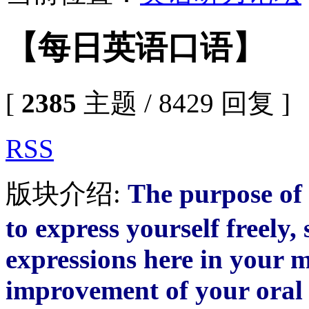
【每日英语口语】
[
2385
主题 / 8429 回复 ]
RSS
版块介绍:
The purpose of 
to express yourself freely, 
expressions here in your m
improvement of your oral