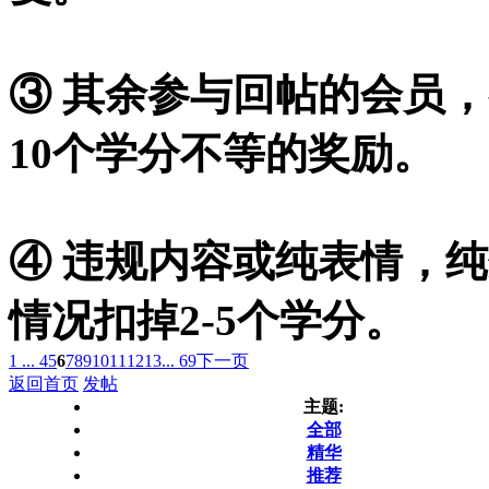
③ 其余参与回帖的会员，
10个学分不等的奖励。
④ 违规内容或纯表情，
情况扣掉2-5个学分。
1 ...
4
5
6
7
8
9
10
11
12
13
... 69
下一页
返回首页
发帖
主题:
全部
精华
推荐