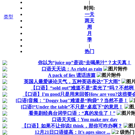
|
时间:
一天
类型
两天
周
月
季
|
热门
你以为“juice up”是说“去喝果汁”？太天真！
口语天天说：As right as rain
A pack of lies 谎话连篇
英国人最爱谈论天气，五种英语表达“下大雨”
【口语】“sold out”难道不是“卖光了”吗？不然咧
【口语】I'm good只是用来回答How are you?这些
[口语]音频："Doggy bag"难道是“狗袋”？当然不是！
[口语]“Under the table”不只是“桌底下”的意思！
看美剧经典台词学口语：“真的发生了！”
口语天天练：You make my day
【口语】如果不让你说I think，那你可咋办啊？
12月21日口语提高：It's ages since ...