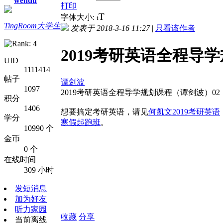
wendu
打印
T
字体大小:
t
TingRoom大学生
发表于 2018-3-16 11:27
|
只看该作者
2019考研英语全程导
UID
1111414
帖子
谭剑波
1097
2019考研英语全程导学规划课程（谭剑波）02
积分
1406
想要搞定考研英语，请见
何凯文2019考研英语
学分
寒假起跑班
。
10990 个
金币
0 个
在线时间
309 小时
发短消息
加为好友
听力家园
收藏
分享
当前离线