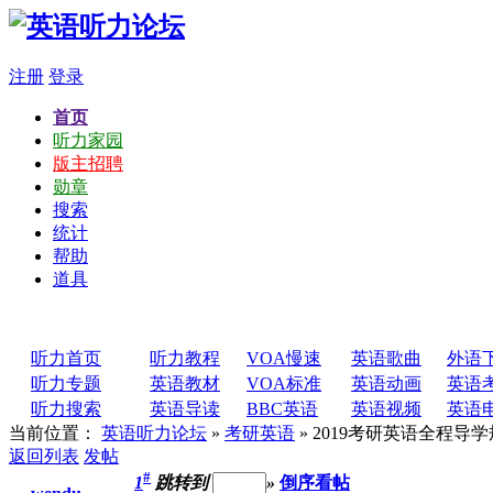
注册
登录
首页
听力家园
版主招聘
勋章
搜索
统计
帮助
道具
听力首页
听力教程
VOA慢速
英语歌曲
外语
听力专题
英语教材
VOA标准
英语动画
英语
听力搜索
英语导读
BBC英语
英语视频
英语
当前位置：
英语听力论坛
»
考研英语
» 2019考研英语全程导
返回列表
发帖
#
1
跳转到
»
倒序看帖