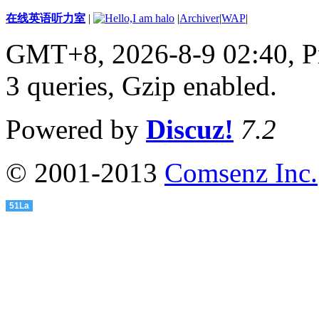
在线英语听力室
|
|
Archiver
|
WAP
|
GMT+8, 2026-8-9 02:40,
P
3 queries, Gzip enabled
.
Powered by
Discuz!
7.2
© 2001-2013
Comsenz Inc.
51La