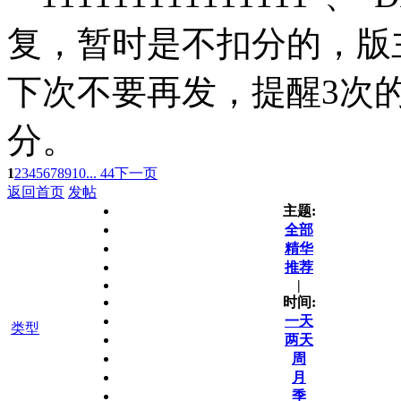
复，暂时是不扣分的，版
下次不要再发，提醒3次
分。
1
2
3
4
5
6
7
8
9
10
... 44
下一页
返回首页
发帖
主题:
全部
精华
推荐
|
时间:
一天
类型
两天
周
月
季