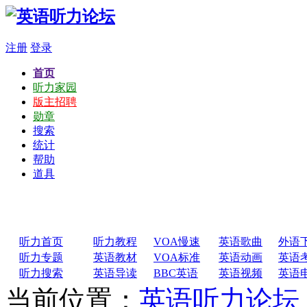
注册
登录
首页
听力家园
版主招聘
勋章
搜索
统计
帮助
道具
听力首页
听力教程
VOA慢速
英语歌曲
外语
听力专题
英语教材
VOA标准
英语动画
英语
听力搜索
英语导读
BBC英语
英语视频
英语
当前位置：
英语听力论坛