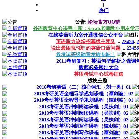
|
热门
公告:
论坛官方QQ群
外语教育中心课程上新：Sarah老师教小朋友学
在线英语听力室开通微信公众平台
英语听力论坛招募版主团队
...
2
3
4
5
6
..
2
说出最困扰“我”的英语口语问题
...
2
3
4
5
6
各考试等级勋章发放专帖！
2011考研复习：英语句型解析之强调
教师必备网址大全
英语考试中心试卷征集
版块主题
2018考研英语（二）核心词汇（刘一男）01
2019考研英语全程导学规划课程（谭剑波）02
2019考研英语全程导学规划课程（谭剑波）01
2018考研英语冲刺阅读课程（吴扶剑）01
2018考研英语冲刺阅读课程（吴扶剑）02
2018考研英语冲刺阅读课程（吴扶剑）03
2018考研英语冲刺写作课程（谭剑波）01
2018考研英语冲刺写作课程（谭剑波）02