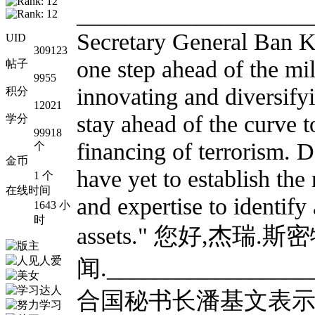
___________________
Secretary General Ban K
UID
309123
one step ahead of the mili
帖子
9955
innovating and diversify
积分
12021
stay ahead of the curve
学分
99918
financing of terrorism. D
个
金币
have yet to establish the 
1 个
在线时间
and expertise to identify
1643 小
时
assets." 您好,杰瑞
闻._________________
合国秘书长潘基文表