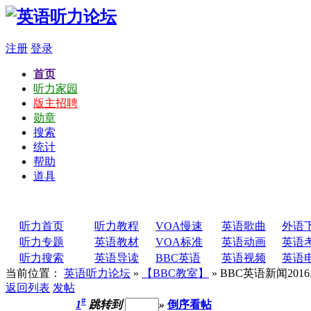
注册
登录
首页
听力家园
版主招聘
勋章
搜索
统计
帮助
道具
听力首页
听力教程
VOA慢速
英语歌曲
外语
听力专题
英语教材
VOA标准
英语动画
英语
听力搜索
英语导读
BBC英语
英语视频
英语
当前位置：
英语听力论坛
»
【BBC教室】
» BBC英语新闻2016.0
返回列表
发帖
#
1
跳转到
»
倒序看帖