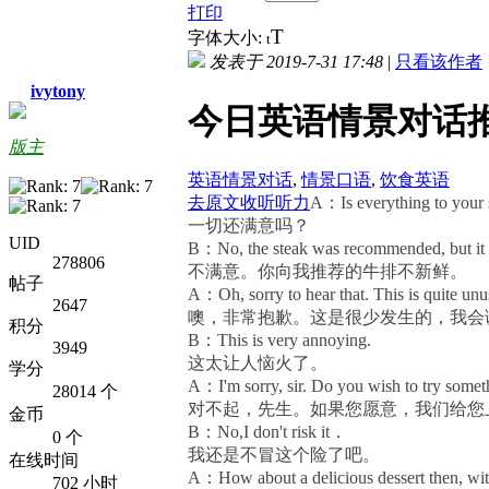
打印
T
字体大小:
t
发表于 2019-7-31 17:48
|
只看该作者
ivytony
今日英语情景对话推荐
版主
英语情景对话
,
情景口语
,
饮食英语
去原文收听听力
A：Is everything to your 
一切还满意吗？
UID
B：No, the steak was recommended, but it i
278806
不满意。你向我推荐的牛排不新鲜。
帖子
A：Oh, sorry to hear that. This is quite unus
2647
噢，非常抱歉。这是很少发生的，我会
积分
B：This is very annoying.
3949
这太让人恼火了。
学分
A：I'm sorry, sir. Do you wish to try somet
28014 个
对不起，先生。如果您愿意，我们给您
金币
B：No,I don't risk it．
0 个
我还是不冒这个险了吧。
在线时间
A：How about a delicious dessert then, w
702 小时