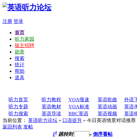
注册
登录
首页
听力家园
版主招聘
勋章
搜索
统计
帮助
道具
听力首页
听力教程
VOA慢速
英语歌曲
外语
听力专题
英语教材
VOA标准
英语动画
英语
听力搜索
英语导读
BBC英语
英语视频
英语
当前位置：
英语听力论坛
»
口语提升
» 今日英语情景对话推荐 ：
返回列表
发帖
#
1
跳转到
»
倒序看帖