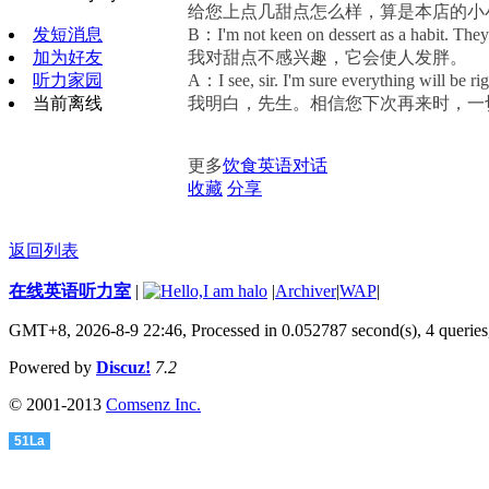
给您上点几甜点怎么样，算是本店的小
发短消息
B：I'm not keen on dessert as a habit. They
加为好友
我对甜点不感兴趣，它会使人发胖。
听力家园
A：I see, sir. I'm sure everything will be r
当前离线
我明白，先生。相信您下次再来时，一
更多
饮食英语对话
收藏
分享
返回列表
在线英语听力室
|
|
Archiver
|
WAP
|
GMT+8, 2026-8-9 22:46,
Processed in 0.052787 second(s), 4 queries
Powered by
Discuz!
7.2
© 2001-2013
Comsenz Inc.
51La