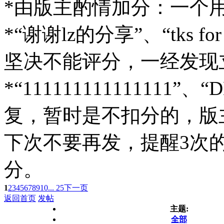
*由版主酌情加分：一个用
*“谢谢lz的分享”、“tks f
坚决不能评分，一经发现
*“111111111111111
复，暂时是不扣分的，版
下次不要再发，提醒3次
分。
1
2
3
4
5
6
7
8
9
10
... 25
下一页
返回首页
发帖
主题:
全部