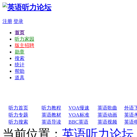
注册
登录
首页
听力家园
版主招聘
勋章
搜索
统计
帮助
道具
听力首页
听力教程
VOA慢速
英语歌曲
外语
听力专题
英语教材
VOA标准
英语动画
英语
听力搜索
英语导读
BBC英语
英语视频
英语
当前位置：
英语听力论坛