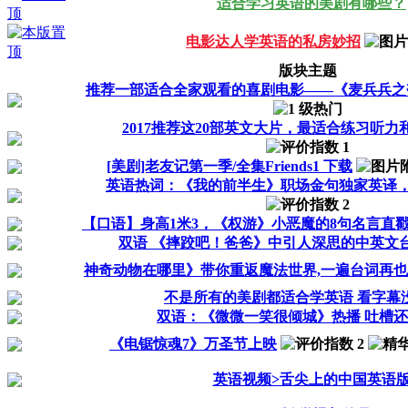
适合学习英语的美剧有哪些？
电影达人学英语的私房妙招
版块主题
推荐一部适合全家观看的喜剧电影——《麦兵兵之
2017推荐这20部英文大片，最适合练习听
[美剧]老友记第一季/全集Friends1 下载
英语热词：《我的前半生》职场金句独家英译
【口语】身高1米3，《权游》小恶魔的8句名言直
双语 《摔跤吧！爸爸》中引人深思的中英文
神奇动物在哪里》带你重返魔法世界,一遍台词再
不是所有的美剧都适合学英语 看字幕
双语：《微微一笑很倾城》热播 吐槽
《电锯惊魂7》万圣节上映
英语视频>舌尖上的中国英语