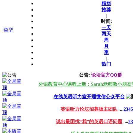
精华
推荐
|
时间:
一天
类型
两天
周
月
季
|
热门
公告:
论坛官方QQ群
外语教育中心课程上新：Sarah老师教小朋
在线英语听力室开通微信公众平台
英语听力论坛招募版主团队
...
2
3
4
5
说出最困扰“我”的英语口语问题
...
2
3