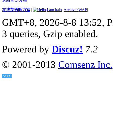
返回首页
发帖
在线英语听力室
|
|
Archiver
|
WAP
|
GMT+8, 2026-8-8 13:52,
P
3 queries, Gzip enabled
.
Powered by
Discuz!
7.2
© 2001-2013
Comsenz Inc.
51La