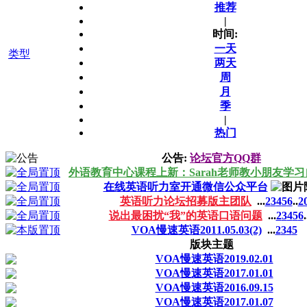
推荐
|
时间:
一天
类型
两天
周
月
季
|
热门
公告:
论坛官方QQ群
外语教育中心课程上新：Sarah老师教小朋友学
在线英语听力室开通微信公众平台
英语听力论坛招募版主团队
...
2
3
4
5
6
..
2
说出最困扰“我”的英语口语问题
...
2
3
4
5
6
.
VOA慢速英语2011.05.03(2)
...
2
3
4
5
版块主题
VOA慢速英语2019.02.01
VOA慢速英语2017.01.01
VOA慢速英语2016.09.15
VOA慢速英语2017.01.07