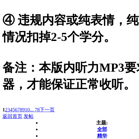
④ 违规内容或纯表情，
情况扣掉2-5个学分。
备注：本版内听力MP3要求您
器，才能保证正常收听。
1
2
3
4
5
6
7
8
9
10
... 78
下一页
返回首页
发帖
主题:
全部
精华