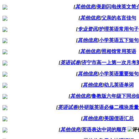
[
其他信息
]
美剧闪电侠英文简
[
其他信息
]
父亲的名言佳句
[
专业资讯
]
护理英语常用句子
[
其他信息
]
小学英语五下短句
[
其他信息
]
照相馆常用英语
[
英语试卷
]
济宁市高一上第一次月考
[
其他信息
]
小学英语重要短句
[
其他信息
]
幼儿英语单词
[
其他信息
]
鲁教版六年级下同步
[
英语试卷
]
外研版英语必修二模块质量
[
其他信息
]
美国俚语汇总
[
其他信息
]
英语表达中词的顺序