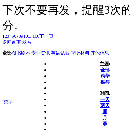
下次不要再发，提醒3次
分。
1
2
3
4
5
6
7
8
9
10
... 160
下一页
返回首页
发帖
全部
图书剧本
专业资讯
英语试卷
视听材料
其他信息
主题:
全部
精华
推荐
|
时间:
一天
类型
两天
周
月
季
|