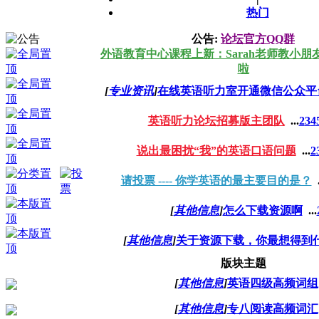
热门
公告:
论坛官方QQ群
外语教育中心课程上新：Sarah老师教小朋
啦
[
专业资讯
]
在线英语听力室开通微信公众平
英语听力论坛招募版主团队
...
2
3
4
说出最困扰“我”的英语口语问题
...
2
请投票 ---- 你学英语的最主要目的是？
.
[
其他信息
]
怎么下载资源啊
...
[
其他信息
]
关于资源下载，你最想得到
版块主题
[
其他信息
]
英语四级高频词组
[
其他信息
]
专八阅读高频词汇