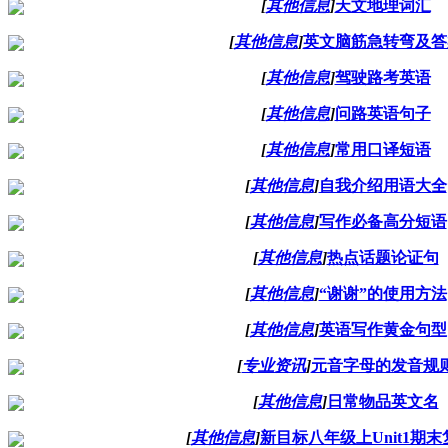
[
其他信息
]
天文地理词汇
[
其他信息
]
英文脑筋急转弯及答
[
其他信息
]
驾驶路考英语
[
其他信息
]
问路英语句子
[
其他信息
]
常用口译短语
[
其他信息
]
自我介绍用语大全
[
其他信息
]
写作必备高分短语
[
其他信息
]
热点话题论证句
[
其他信息
]
“谢谢”的使用方法
[
其他信息
]
英语写作黄金句型
[
专业资讯
]
元音字母的发音规
[
其他信息
]
日常物品英文名
[
其他信息
]
新目标八年级上Unit1期