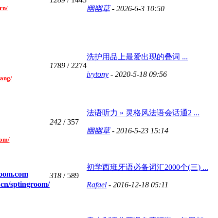
rn/
幽幽草
- 2026-6-3 10:50
洗护用品上最爱出现的叠词 ...
1789
/ 2274
ivytony
- 2020-5-18 09:56
wang/
法语听力 » 灵格风法语会话通2 ...
242
/ 357
幽幽草
- 2016-5-23 15:14
oom/
初学西班牙语必备词汇2000个(三) ...
groom.com
318
/ 589
m.cn/sptingroom/
Rafael
- 2016-12-18 05:11