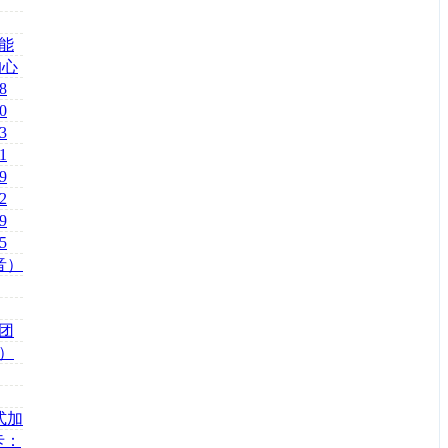
能
的心
8
0
3
1
9
2
9
5
音）
团
）
式加
卡：