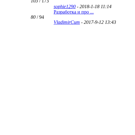
103
/ 173
sophie1290
- 2018-1-18 11:14
Разработка и про ...
80
/ 94
VladimirCum
- 2017-9-12 13:43