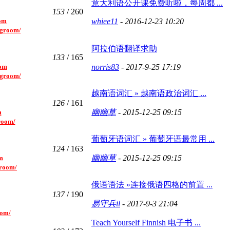
意大利语公开课免费听啦，每周都 ...
153
/ 260
com
whiee11
- 2016-12-23 10:20
ngroom/
阿拉伯语翻译求助
133
/ 165
com
norris83
- 2017-9-25 17:19
ngroom/
越南语词汇 » 越南语政治词汇 ...
126
/ 161
幽幽草
- 2015-12-25 09:15
m
room/
葡萄牙语词汇 » 葡萄牙语最常用 ...
124
/ 163
幽幽草
- 2015-12-25 09:15
om
groom/
俄语语法 »连接俄语四格的前置 ...
137
/ 190
易守兵il
- 2017-9-3 21:04
oom/
Teach Yourself Finnish 电子书 ...