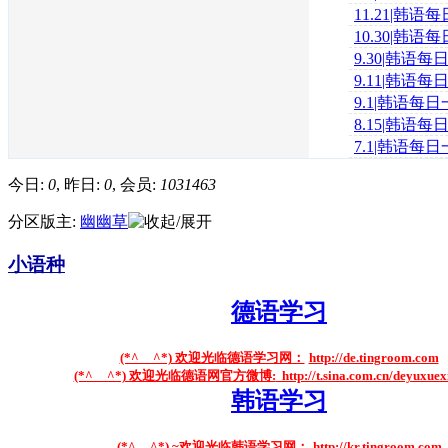
르몬
11.21|韩
그르치다
10.30|韩
분리수거
9.30|韩语
훼손
9.11|韩语
갇히다
9.1|韩语每
리다
8.15|韩语
필사적
7.1|韩语每
다
今日:
0
, 昨日:
0
, 会员:
1031463
分区版主:
幽幽草
小语种
德语学习
(*^__^*) 欢迎光临德语学习网：
http://de.tingroom.com
(*^__^*) 欢迎光临德语网官方微博:
http://t.sina.com.cn/deyuxue
韩语学习
(*^__^*) ~欢迎光临韩语学习网：
http://kr.tingroom.com