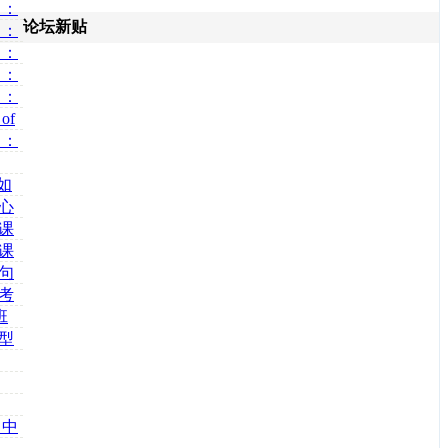
 ：
论坛新贴
 ：
 ：
 ：
 ：
已
of
 ：
如
核心
读课
作课
难句
模考
班
完型
口
，
》中