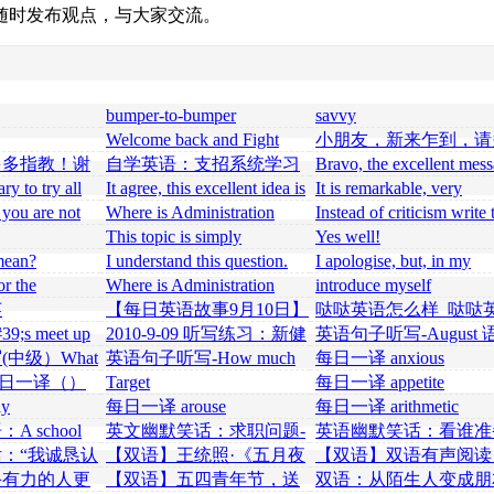
随时发布观点，与大家交流。
bumper-to-bumper
savvy
Welcome back and Fight
小朋友，新来乍到，请
again
多关照。
多多指教！谢
自学英语：支招系统学习
Bravo, the excellent mes
《新概念英语》
ary to try all
It agree, this excellent idea is
It is remarkable, very
necessary just by
amusing piece
t you are not
Where is Administration
Instead of criticism write 
me in
bbs.tingroom.com ??
variants.
This topic is simply
Yes well!
matchless :), very much it is
mean?
I understand this question.
I apologise, but, in my
Let's discuss.
opinion, you are mistaken.
r the
Where is Administration
introduce myself
ow I will know
bbs.tingroom.com ??
英
【每日英语故事9月10日】
哒哒英语怎么样_哒哒
——爱情的时间船
收费标准是什么
;s meet up
2010-9-09 听写练习：新健
英语句子听写-August 
是“让我们快
身班
很慢，非常适合听写，
中级）What
英语句子听写-How much
每日一译 anxious
荐！
荐！
coffee? 语速慢，适合听
9 每日一译（）
Target
每日一译 appetite
写，推
y
每日一译 arouse
每日一译 arithmetic
 school
英文幽默笑话：求职问题-
英语幽默笑话：看谁准
受过的其它培训
的更好啊，哈哈！
：“我诚恳认
【双语】王统照·《五月夜
【双语】双语有声阅读
的星星》
梦想还是要有的
手有力的人更
【双语】五四青年节，送
双语：从陌生人变成朋