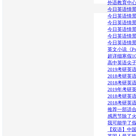
聪明
外语教育中
Sarah老师
今日英语情景
然拼
押金是三百元 8
今日英语情景
约时间看房子 8
今日英语情景
我真的生你的气了
今日英语情景
他们被钱蒙住了
今日英语情景
找房子 8.5
今日英语情景
晚上出去跳舞吧
英文小说《Psm
Journalist》
超详细寒假1
考攻略，绝对
高中英语尖
N种小技巧
2019考研
划课程（谭剑
2018考研
程（吴扶剑）0
2018考研
程（谭剑波）0
2019年考
（刘一男）02
2018考研
班（何凯文）0
2018考研
（刘一男）
推荐一部适
喜剧电影——
感恩节除了
夺宝联
什么？
我可能学了假
Smoke Fre
【双语】中
口营养现状解