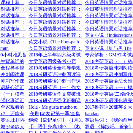
你一首诗--《如果》
需要花90小时
心课程上新：
今日英语情景对话推荐 ：
今日英语情景对话推荐
教小朋友学习自
买水果 8.26
你的约会怎么样？ 8.23
对话推荐 ：
今日英语情景对话推荐 ：
今日英语情景对话推荐
.21
你觉得你的老师怎么样？
机场迎接客人 8.19
对话推荐 ：
今日英语情景对话推荐 ：
今日英语情景对话推荐
8.20
.16
我明天要参加面试了 8.15
看房子 8.14
对话推荐 ：
今日英语情景对话推荐 ：
今日英语情景对话推荐
 8.13
不如以前好吃了 8.12
我想换个新发型 8.9
对话推荐 ：
今日英语情景对话推荐 ：
今日英语情景对话推荐
眼睛 8.8
七夕 8.7
你只是工作压力太大而
对话推荐 ：
今日英语情景对话推荐 ：
英文小说《Indiscretions 
8.6
预订往返飞机票 8.2
Archie》
对话推荐 ：
英文小说《The Foot-path
今日英语情景对话推荐
？ 8.1
Way》
一切还满意吗？ 7.31
ith
今日英语情景对话推荐 ：
英文小说《红与黑 The
提高英语口语 7.30
Red and the Black》
00小时雅思备
2018年上半年四六级考试
专家解析：GMAT考试
时间及报名方式
何征服阅读
子生背单词的
大学英语四级备考小窍
2018考研英语（二）
门，没时间复习的
词汇（刘一男）
英语全程导学规
2019考研英语全程导学规
2018考研英语冲刺阅
波
划课程（谭剑波
程（吴扶剑）01
英语冲刺阅读课
2018考研英语冲刺阅读课
2018考研英语冲刺写
2
程（吴扶剑）03
程（谭剑波）01
英语冲刺写作课
2018考研英语冲刺写作课
2019考研英语语法长
2
程（谭剑波）03
（王泉）01
研英语核心词汇
2018考研英语（一）作文
2018考研英语（一）
预测（何凯文）
班（何凯文）02
英语（一）模考
2018考研英语作文突破班
2018考研英语(二)强化
1
（谭老师）
完型新题型翻译
英语强化班词汇
2018考研英语强化班翻译
2018考研英语强化班
（何凯文）
新题型（徐可风
合全家观看的
Hola - Me gusta mucho tu
2017推荐这20部英文大
《麦兵兵之
sitio
片，最适合练习听力和
火鸡，还能有
[美剧]老友记第一季/全集
baodao
语，必看
Friends1 下载
英语,出国在
继续【囧记单词】（1月31
英语热词：《我的前半
e牌下抽了包烟
日更新)
生》职场金句独家英译
国城乡老龄人
【口语】身高1米3，《权
双语 《摔跤吧！爸爸
戳心
析
游》小恶魔的8句名言直戳
引人深思的中英文台词