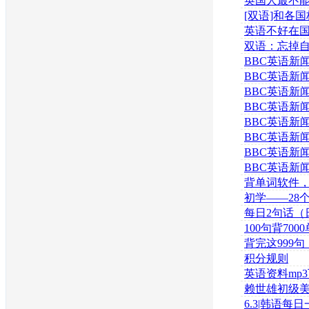
英国人最不
这么讲英语
[双语]和各
会：哪国美女
英语不好在
笑话？最囧的
双语：忘掉
口可乐推出智
BBC英语新闻20
BBC英语新闻20
BBC英语新闻20
BBC英语新闻20
BBC英语新闻20
BBC英语新闻20
BBC英语新闻20
BBC英语新闻20
背单词软件
用。本人亲测
初学——28
传至网盘
——这样记得
每日2句话（
的）
100句背700
free！！！
背完这999
对会有很大的
积分规则
英语资料mp
赖世雄初级美
148
6.3|韩语每