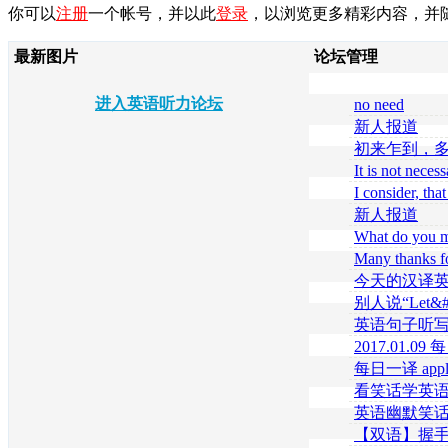
你可以
注册
一个帐号，并以此
登录
，以浏览更多精彩内容，并
最新图片
论坛管理
进入英语听力论坛
no need
新人报道
初来乍到，
谢大家！
It is not necess
successively
I consider, tha
right. Write to 
新人报道
What do you 
Many thanks fo
information. N
今天的汉译
i
别人说“Let&#39
soon”竟然不
英语句子听写(
is a CEO? 推
2017.01.0
每日一译 appl
看笑话学英语：A
report
英语幽默笑话
错”
【双语】握