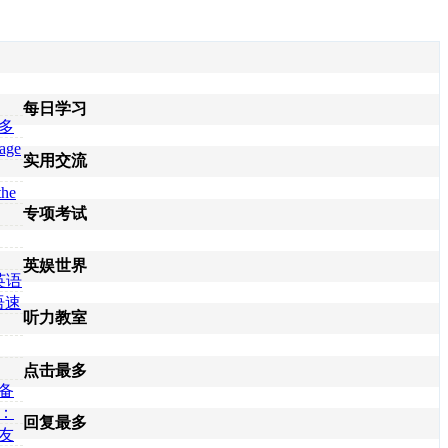
每日学习
多
sage
实用交流
the
专项考试
英娱世界
英语
语速
听力教室
推
点击最多
备
：
回复最多
友