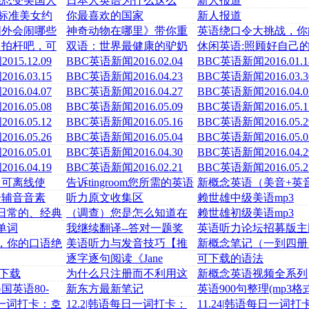
能忍受美国人
日本人英语为什么这么
新人报道
人心
差？老师用日式英语教学
国标准美女约
你最喜欢的国家
新人报道
是你的菜
国外会闹哪些
神奇动物在哪里》带你重
英语绕口令大挑战，你
段子在这
返魔法世界,一遍台词再也
坚持到最后吗？
自拍杆吧，可
双语：世界最健康的驴奶
休闲英语:照顾好自己
忘不
能自拍瓶
酪 每公斤售880英镑
情
15.12.09
BBC英语新闻2016.02.04
BBC英语新闻2016.01.1
16.03.15
BBC英语新闻2016.04.23
BBC英语新闻2016.03.3
16.04.07
BBC英语新闻2016.04.27
BBC英语新闻2016.04.0
16.05.08
BBC英语新闻2016.05.09
BBC英语新闻2016.05.1
16.05.12
BBC英语新闻2016.05.16
BBC英语新闻2016.05.2
16.05.26
BBC英语新闻2016.05.04
BBC英语新闻2016.05.0
16.05.01
BBC英语新闻2016.04.30
BBC英语新闻2016.04.2
16.04.19
BBC英语新闻2016.02.21
BBC英语新闻2016.05.2
，可离线使
告诉tingroom您所需的英语
新概念英语（美音+英
（软件已上
下载教程
MP3音频全四册
个辅音音素
听力原文收集区
赖世雄中级美语mp3
快！
日常的、经典
（调查）您是怎么知道在
赖世雄初级美语mp3
线英语听力室的?
0单词
我继续翻译--答对一题奖
英语听力论坛招募版主
励5个金币哦
队
句，你的口语绝
美语听力与发音技巧【推
新概念笔记（一到四册
提升！！！
荐mp３可下载】
逐字逐句阅读《Jane
可下载的语法
Eyre》
3下载
为什么只注册而不利用这
新概念英语视频全系列
么出色的网站呢？
（前三册为裕兴版）
国英语80-
新东方最新笔记
英语900句整理(mp3格
文本)
日一词打卡：호
12.2|韩语每日一词打卡：
11.24|韩语每日一词打